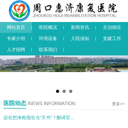
网站首页
医院概况
新闻资讯
主治病症
专家介绍
环境设备
入院须知
党建工作
人才招聘
联系我们
医院动态
/NEWS INFORMATION
更多>>
还在把体检报告当“天书”？翻译官...