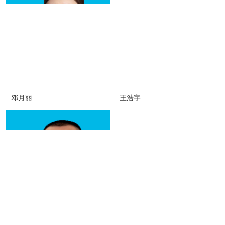
邓月丽
王浩宇