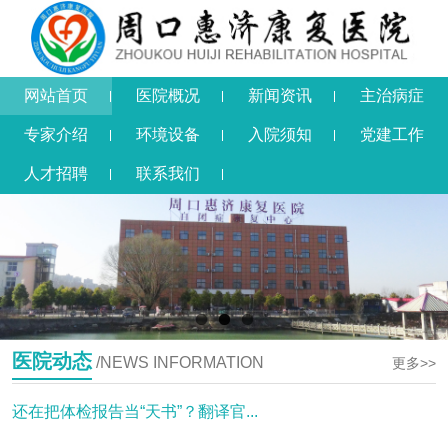
网站首页
医院概况
新闻资讯
主治病症
专家介绍
环境设备
入院须知
党建工作
人才招聘
联系我们
医院动态
/NEWS INFORMATION
更多>>
还在把体检报告当“天书”？翻译官...