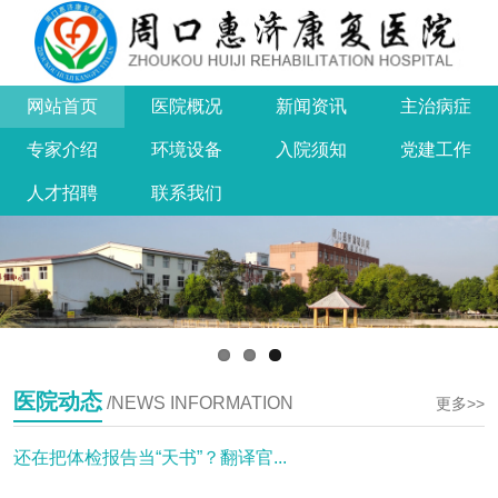
网站首页
医院概况
新闻资讯
主治病症
专家介绍
环境设备
入院须知
党建工作
人才招聘
联系我们
医院动态
/NEWS INFORMATION
更多>>
还在把体检报告当“天书”？翻译官...